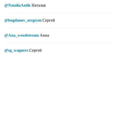
@NataliaAntik
Наталья
@bogdanov_sergeym
Сергей
@Ana_woodstream
Анна
@sg_wagners
Сергей