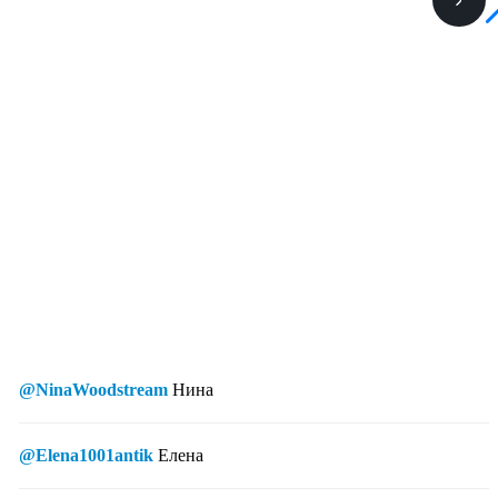
@NinaWoodstream
Нина
@Elena1001antik
Елена