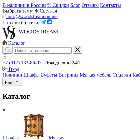
В наличии в России
% Скидки
Блог
Отзывы
Контакты
Выбрать тему:
Светлая
info@woodstream.online
Чаты и соц. сети:
Каталог
+7 (917) 133-86-97
Ежедневно 24/7
Вход
Новинки
Шкафы
Буфеты
Витрины
Мягкая мебель
Спальни
Ка
Ещё
Каталог
Шкафы
Мягкая