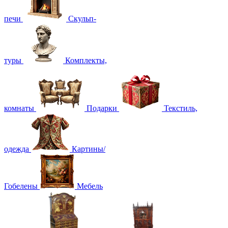
печи
Скульп-
туры
Комплекты,
комнаты
Подарки
Текстиль,
одежда
Картины/
Гобелены
Мебель