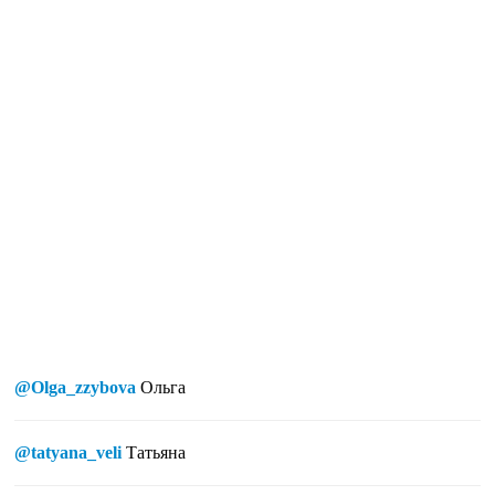
@Olga_zzybova
Ольга
@tatyana_veli
Татьяна