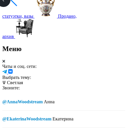
статуэтки, вазы
Продано,
архив
Меню
Чаты и соц. сети:
Выбрать тему:
Светлая
Звоните:
@AnnaWoodstream
Анна
@EkaterinaWoodstream
Екатерина