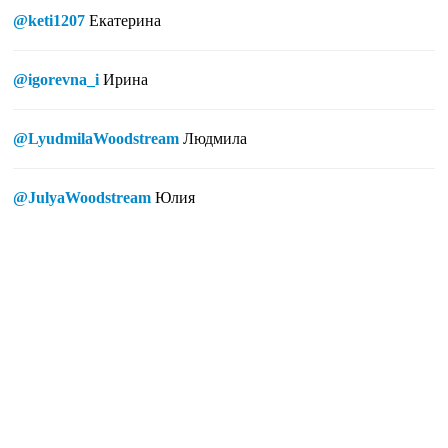
@keti1207
Екатерина
@igorevna_i
Ирина
@LyudmilaWoodstream
Людмила
@JulyaWoodstream
Юлия