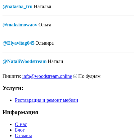
@natasha_tru
Наталья
@maksimowaov
Ольга
@Elyavitag045
Эльвира
@NataliWoodstream
Натали
Пишите:
info@woodstream.online
По будням
Услуги:
Реставрация и ремонт мебели
Информация
О нас
Блог
Отзывы