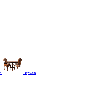
е
Зеркала,