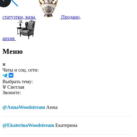
статуэтки, вазы
Продано,
архив
Меню
Чаты и соц. сети:
Выбрать тему:
Светлая
Звоните:
@AnnaWoodstream
Анна
@EkaterinaWoodstream
Екатерина