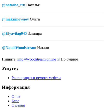
@natasha_tru
Наталья
@maksimowaov
Ольга
@Elyavitag045
Эльвира
@NataliWoodstream
Натали
Пишите:
info@woodstream.online
По будням
Услуги:
Реставрация и ремонт мебели
Информация
О нас
Блог
Отзывы