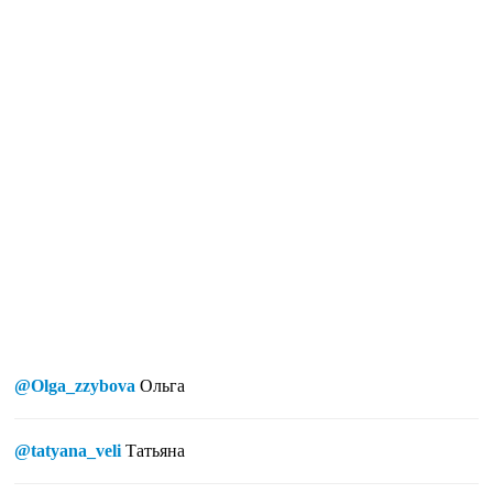
@Olga_zzybova
Ольга
@tatyana_veli
Татьяна