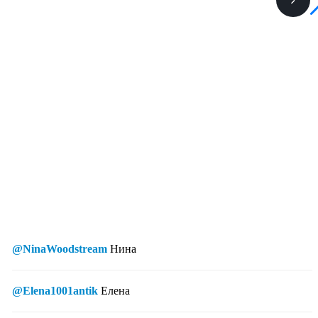
@NinaWoodstream
Нина
@Elena1001antik
Елена