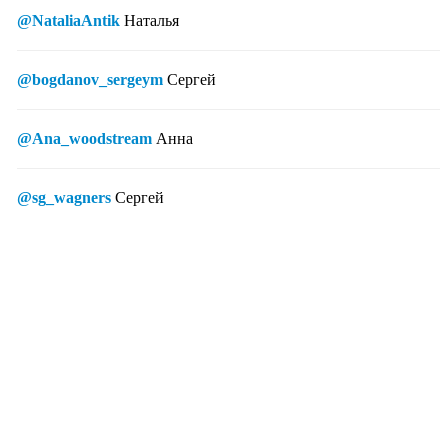
@NataliaAntik
Наталья
@bogdanov_sergeym
Сергей
@Ana_woodstream
Анна
@sg_wagners
Сергей