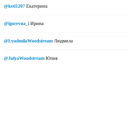
@keti1207
Екатерина
@igorevna_i
Ирина
@LyudmilaWoodstream
Людмила
@JulyaWoodstream
Юлия