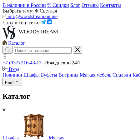
В наличии в России
% Скидки
Блог
Отзывы
Контакты
Выбрать тему:
Светлая
info@woodstream.online
Чаты и соц. сети:
Каталог
+7 (937) 216-43-17
Ежедневно 24/7
Вход
Новинки
Шкафы
Буфеты
Витрины
Мягкая мебель
Спальни
Ка
Ещё
Каталог
Шкафы
Мягкая