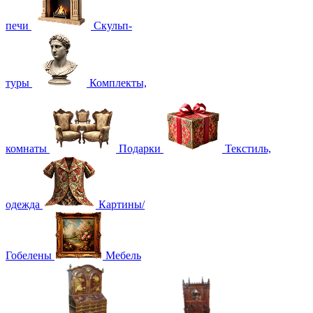
печи
Скульп-
туры
Комплекты,
комнаты
Подарки
Текстиль,
одежда
Картины/
Гобелены
Мебель