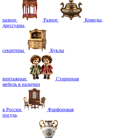
разное
Разное
Комоды,
дрессуары,
секретеры
Куклы
винтажные
Старинная
мебель в наличии
в России
Фарфоровая
посуда,