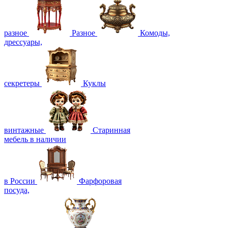
разное
Разное
Комоды,
дрессуары,
секретеры
Куклы
винтажные
Старинная
мебель в наличии
в России
Фарфоровая
посуда,