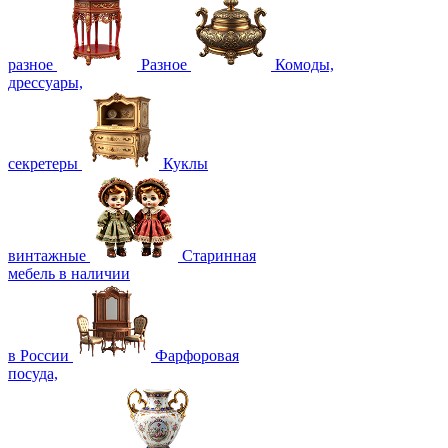
разное
Разное
Комоды,
дрессуары,
секретеры
Куклы
винтажные
Старинная
мебель в наличии
в России
Фарфоровая
посуда,