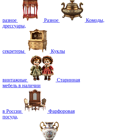
разное
Разное
Комоды,
дрессуары,
секретеры
Куклы
винтажные
Старинная
мебель в наличии
в России
Фарфоровая
посуда,