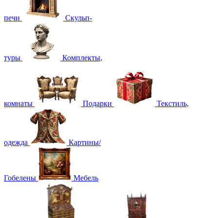
печи
Скульп-
туры
Комплекты,
комнаты
Подарки
Текстиль,
одежда
Картины/
Гобелены
Мебель