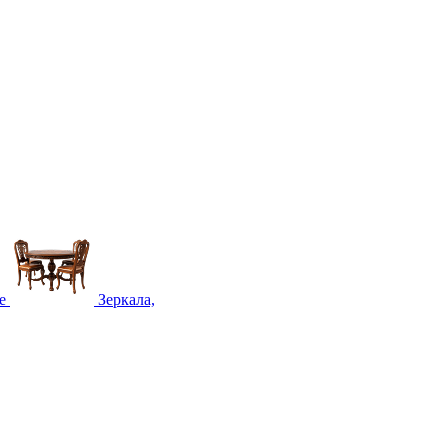
е
Зеркала,