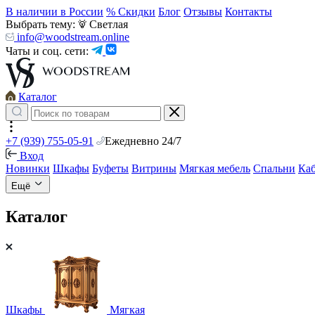
В наличии в России
% Скидки
Блог
Отзывы
Контакты
Выбрать тему:
Светлая
info@woodstream.online
Чаты и соц. сети:
Каталог
+7 (939) 755-05-91
Ежедневно 24/7
Вход
Новинки
Шкафы
Буфеты
Витрины
Мягкая мебель
Спальни
Ка
Ещё
Каталог
Шкафы
Мягкая