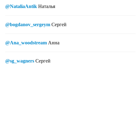
@NataliaAntik
Наталья
@bogdanov_sergeym
Сергей
@Ana_woodstream
Анна
@sg_wagners
Сергей