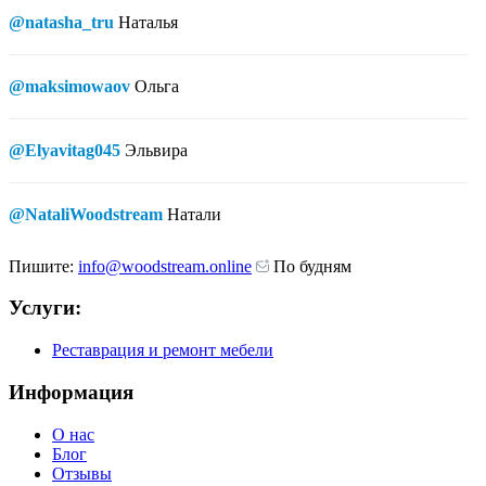
@natasha_tru
Наталья
@maksimowaov
Ольга
@Elyavitag045
Эльвира
@NataliWoodstream
Натали
Пишите:
info@woodstream.online
По будням
Услуги:
Реставрация и ремонт мебели
Информация
О нас
Блог
Отзывы