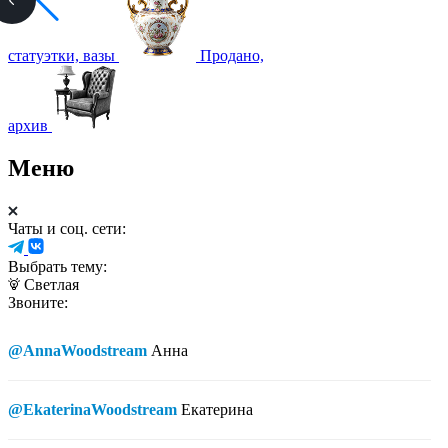
статуэтки, вазы
Продано,
архив
Меню
Чаты и соц. сети:
Выбрать тему:
Светлая
Звоните:
@AnnaWoodstream
Анна
@EkaterinaWoodstream
Екатерина