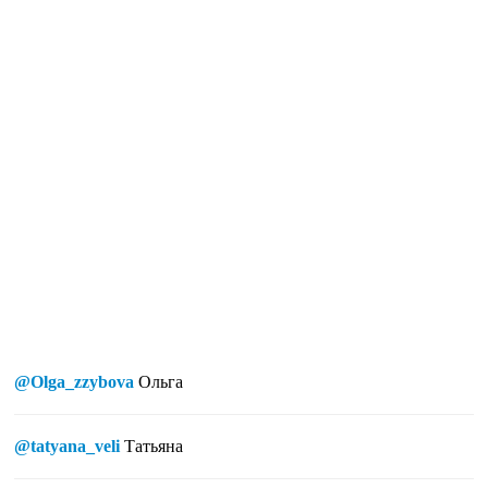
@Olga_zzybova
Ольга
@tatyana_veli
Татьяна