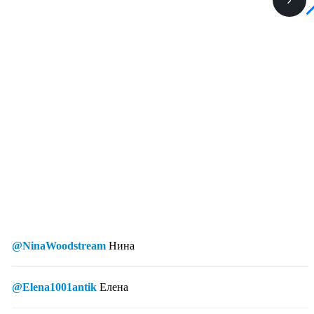
@NinaWoodstream
Нина
@Elena1001antik
Елена