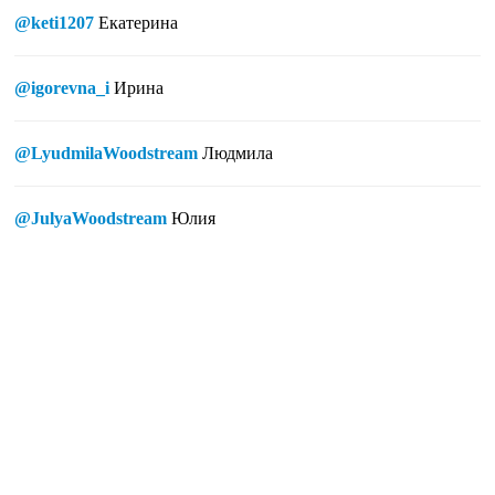
@keti1207
Екатерина
@igorevna_i
Ирина
@LyudmilaWoodstream
Людмила
@JulyaWoodstream
Юлия