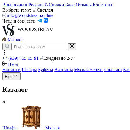
В наличии в России
% Скидки
Блог
Отзывы
Контакты
Выбрать тему:
Светлая
info@woodstream.online
Чаты и соц. сети:
Каталог
+7 (939) 755-05-91
Ежедневно 24/7
Вход
Новинки
Шкафы
Буфеты
Витрины
Мягкая мебель
Спальни
Ка
Ещё
Каталог
Шкафы
Мягкая