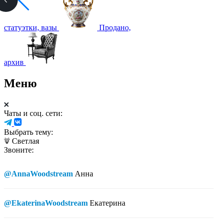
статуэтки, вазы
Продано,
архив
Меню
Чаты и соц. сети:
Выбрать тему:
Светлая
Звоните:
@AnnaWoodstream
Анна
@EkaterinaWoodstream
Екатерина