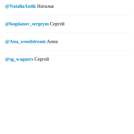
@NataliaAntik
Наталья
@bogdanov_sergeym
Сергей
@Ana_woodstream
Анна
@sg_wagners
Сергей