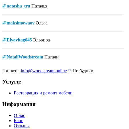
@natasha_tru
Наталья
@maksimowaov
Ольга
@Elyavitag045
Эльвира
@NataliWoodstream
Натали
Пишите:
info@woodstream.online
По будням
Услуги:
Реставрация и ремонт мебели
Информация
О нас
Блог
Отзывы