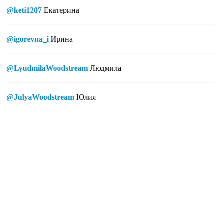
@keti1207
Екатерина
@igorevna_i
Ирина
@LyudmilaWoodstream
Людмила
@JulyaWoodstream
Юлия