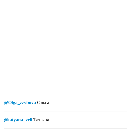
@Olga_zzybova
Ольга
@tatyana_veli
Татьяна