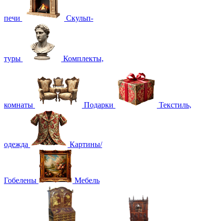
печи
Скульп-
туры
Комплекты,
комнаты
Подарки
Текстиль,
одежда
Картины/
Гобелены
Мебель