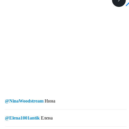
@NinaWoodstream
Нина
@Elena1001antik
Елена