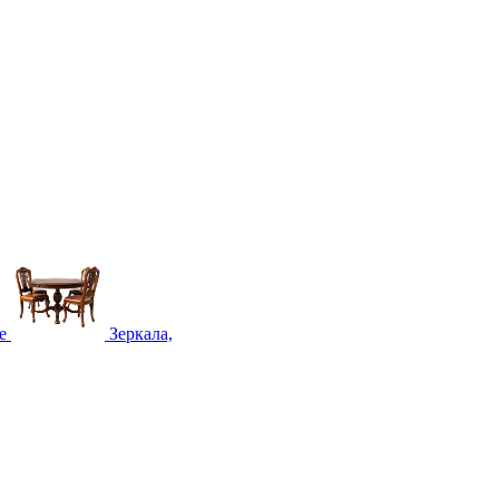
е
Зеркала,