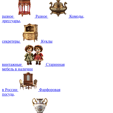
разное
Разное
Комоды,
дрессуары,
секретеры
Куклы
винтажные
Старинная
мебель в наличии
в России
Фарфоровая
посуда,