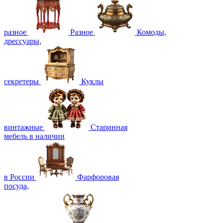
разное
Разное
Комоды,
дрессуары,
секретеры
Куклы
винтажные
Старинная
мебель в наличии
в России
Фарфоровая
посуда,