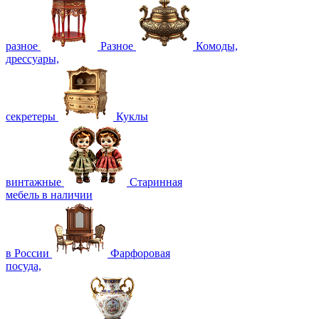
разное
Разное
Комоды,
дрессуары,
секретеры
Куклы
винтажные
Старинная
мебель в наличии
в России
Фарфоровая
посуда,