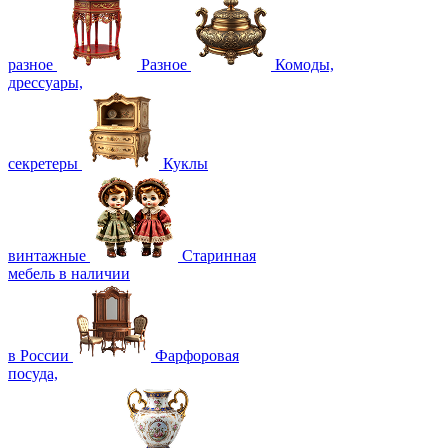
разное
Разное
Комоды,
дрессуары,
секретеры
Куклы
винтажные
Старинная
мебель в наличии
в России
Фарфоровая
посуда,