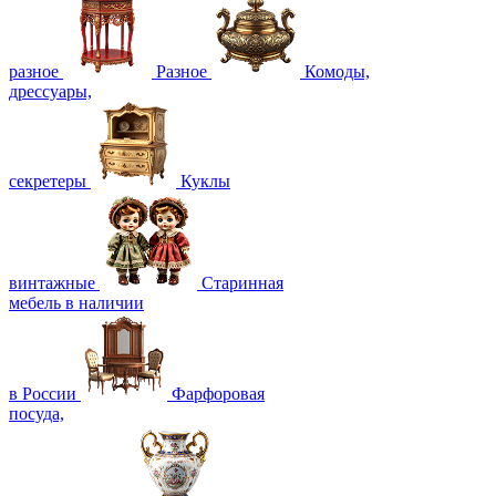
разное
Разное
Комоды,
дрессуары,
секретеры
Куклы
винтажные
Старинная
мебель в наличии
в России
Фарфоровая
посуда,