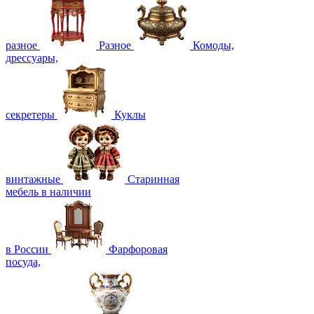
разное
Разное
Комоды,
дрессуары,
секретеры
Куклы
винтажные
Старинная
мебель в наличии
в России
Фарфоровая
посуда,