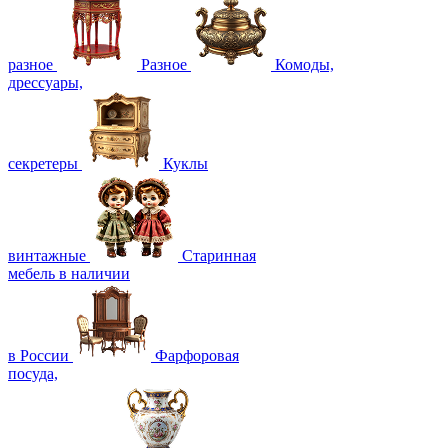
разное
Разное
Комоды,
дрессуары,
секретеры
Куклы
винтажные
Старинная
мебель в наличии
в России
Фарфоровая
посуда,