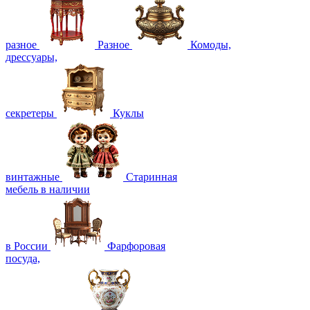
разное
Разное
Комоды,
дрессуары,
секретеры
Куклы
винтажные
Старинная
мебель в наличии
в России
Фарфоровая
посуда,