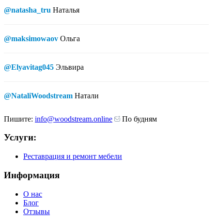
@natasha_tru
Наталья
@maksimowaov
Ольга
@Elyavitag045
Эльвира
@NataliWoodstream
Натали
Пишите:
info@woodstream.online
По будням
Услуги:
Реставрация и ремонт мебели
Информация
О нас
Блог
Отзывы