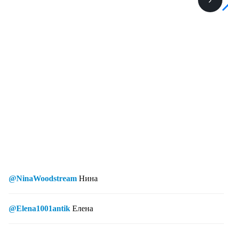
@NinaWoodstream
Нина
@Elena1001antik
Елена