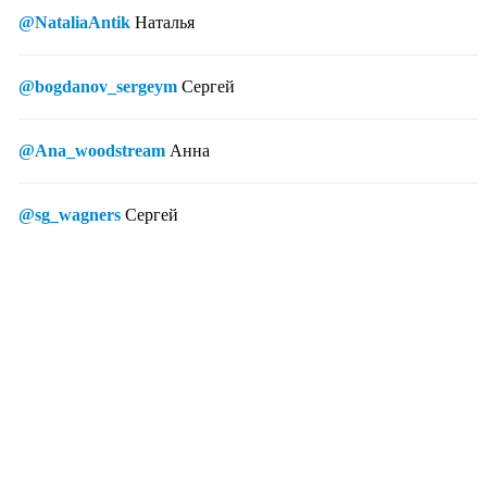
@NataliaAntik
Наталья
@bogdanov_sergeym
Сергей
@Ana_woodstream
Анна
@sg_wagners
Сергей