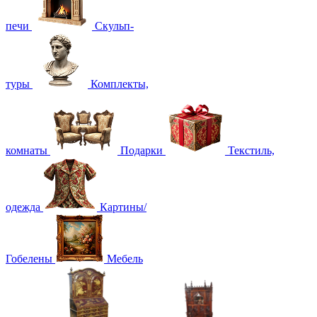
печи
Скульп-
туры
Комплекты,
комнаты
Подарки
Текстиль,
одежда
Картины/
Гобелены
Мебель