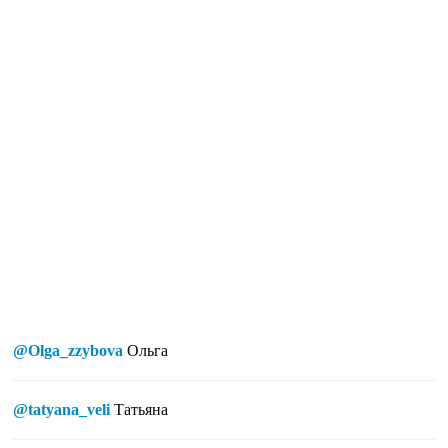
@Olga_zzybova
Ольга
@tatyana_veli
Татьяна