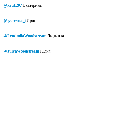
@keti1207
Екатерина
@igorevna_i
Ирина
@LyudmilaWoodstream
Людмила
@JulyaWoodstream
Юлия