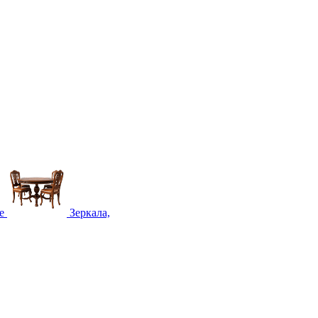
е
Зеркала,