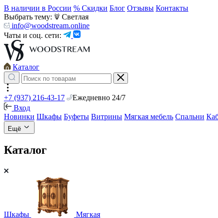
В наличии в России
% Скидки
Блог
Отзывы
Контакты
Выбрать тему:
Светлая
info@woodstream.online
Чаты и соц. сети:
Каталог
+7 (937) 216-43-17
Ежедневно 24/7
Вход
Новинки
Шкафы
Буфеты
Витрины
Мягкая мебель
Спальни
Ка
Ещё
Каталог
Шкафы
Мягкая