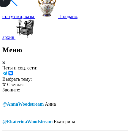
статуэтки, вазы
Продано,
архив
Меню
Чаты и соц. сети:
Выбрать тему:
Светлая
Звоните:
@AnnaWoodstream
Анна
@EkaterinaWoodstream
Екатерина