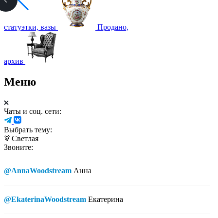
статуэтки, вазы
Продано,
архив
Меню
Чаты и соц. сети:
Выбрать тему:
Светлая
Звоните:
@AnnaWoodstream
Анна
@EkaterinaWoodstream
Екатерина