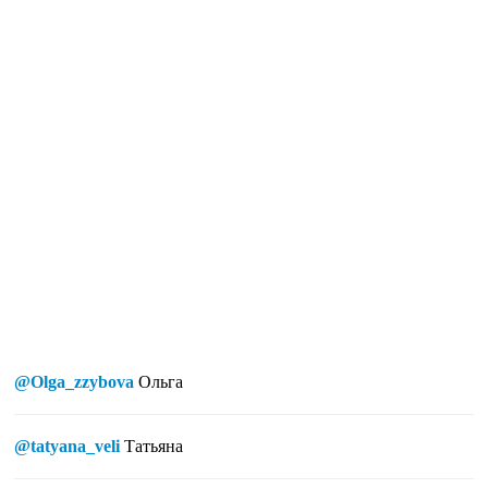
@Olga_zzybova
Ольга
@tatyana_veli
Татьяна