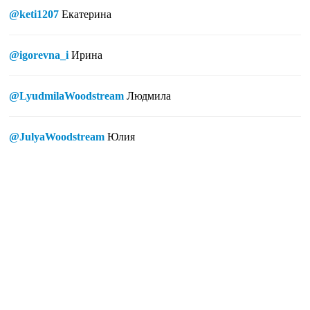
@keti1207
Екатерина
@igorevna_i
Ирина
@LyudmilaWoodstream
Людмила
@JulyaWoodstream
Юлия