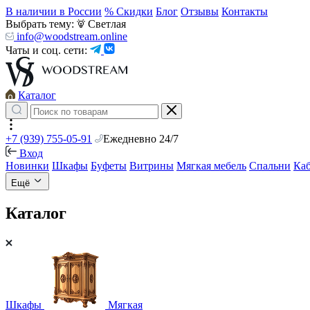
В наличии в России
% Скидки
Блог
Отзывы
Контакты
Выбрать тему:
Светлая
info@woodstream.online
Чаты и соц. сети:
Каталог
+7 (939) 755-05-91
Ежедневно 24/7
Вход
Новинки
Шкафы
Буфеты
Витрины
Мягкая мебель
Спальни
Ка
Ещё
Каталог
Шкафы
Мягкая