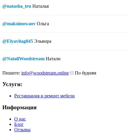
@natasha_tru
Наталья
@maksimowaov
Ольга
@Elyavitag045
Эльвира
@NataliWoodstream
Натали
Пишите:
info@woodstream.online
По будням
Услуги:
Реставрация и ремонт мебели
Информация
О нас
Блог
Отзывы