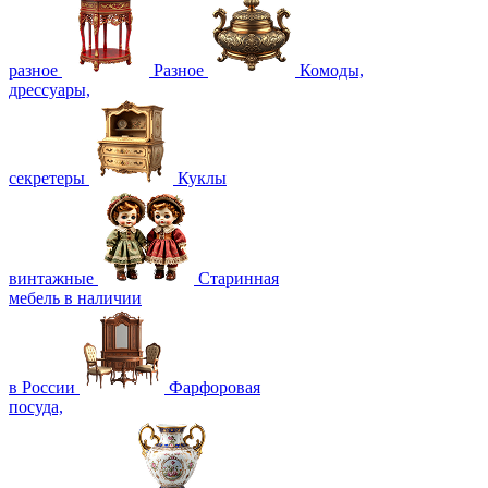
разное
Разное
Комоды,
дрессуары,
секретеры
Куклы
винтажные
Старинная
мебель в наличии
в России
Фарфоровая
посуда,