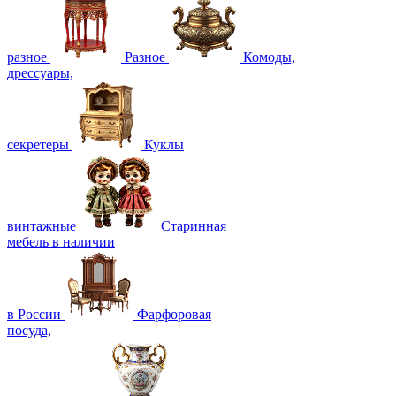
разное
Разное
Комоды,
дрессуары,
секретеры
Куклы
винтажные
Старинная
мебель в наличии
в России
Фарфоровая
посуда,