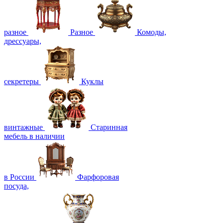
разное
Разное
Комоды,
дрессуары,
секретеры
Куклы
винтажные
Старинная
мебель в наличии
в России
Фарфоровая
посуда,