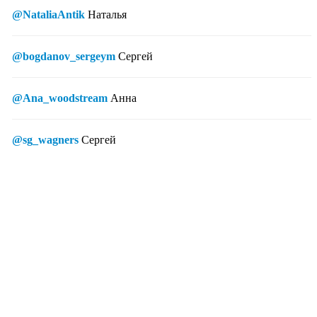
@NataliaAntik
Наталья
@bogdanov_sergeym
Сергей
@Ana_woodstream
Анна
@sg_wagners
Сергей