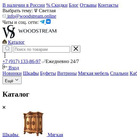
В наличии в России
% Скидки
Блог
Отзывы
Контакты
Выбрать тему:
Светлая
info@woodstream.online
Чаты и соц. сети:
Каталог
+7 (917) 133-86-97
Ежедневно 24/7
Вход
Новинки
Шкафы
Буфеты
Витрины
Мягкая мебель
Спальни
Ка
Ещё
Каталог
Шкафы
Мягкая