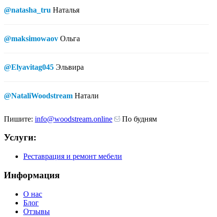
@natasha_tru
Наталья
@maksimowaov
Ольга
@Elyavitag045
Эльвира
@NataliWoodstream
Натали
Пишите:
info@woodstream.online
По будням
Услуги:
Реставрация и ремонт мебели
Информация
О нас
Блог
Отзывы