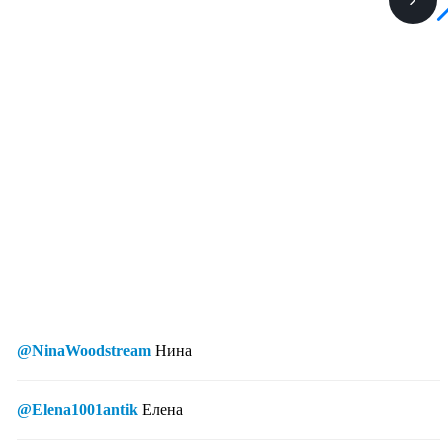
@NinaWoodstream
Нина
@Elena1001antik
Елена