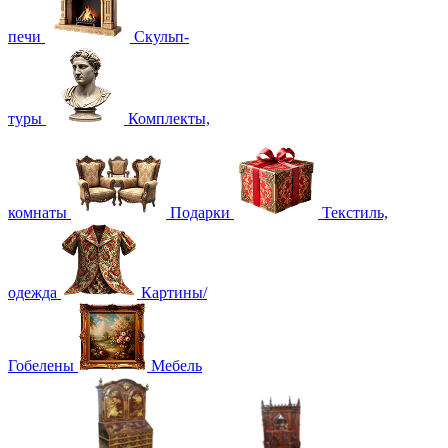
печи
Скульп-
туры
Комплекты,
комнаты
Подарки
Текстиль,
одежда
Картины/
Гобелены
Мебель