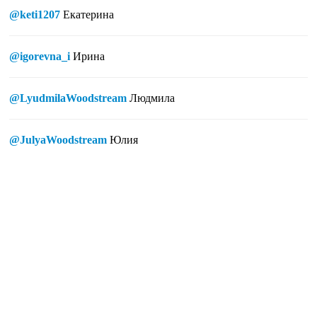
@keti1207
Екатерина
@igorevna_i
Ирина
@LyudmilaWoodstream
Людмила
@JulyaWoodstream
Юлия