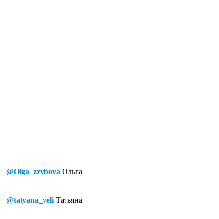
@Olga_zzybova
Ольга
@tatyana_veli
Татьяна