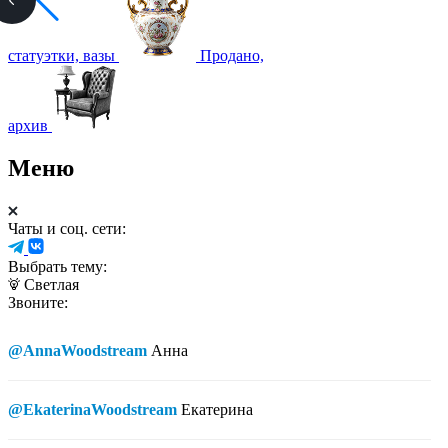
статуэтки, вазы
Продано,
архив
Меню
Чаты и соц. сети:
Выбрать тему:
Светлая
Звоните:
@AnnaWoodstream
Анна
@EkaterinaWoodstream
Екатерина