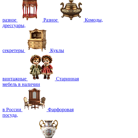
разное
Разное
Комоды,
дрессуары,
секретеры
Куклы
винтажные
Старинная
мебель в наличии
в России
Фарфоровая
посуда,