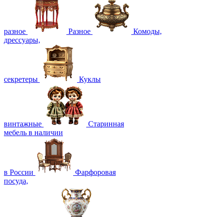
разное
Разное
Комоды,
дрессуары,
секретеры
Куклы
винтажные
Старинная
мебель в наличии
в России
Фарфоровая
посуда,