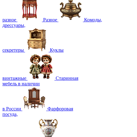
разное
Разное
Комоды,
дрессуары,
секретеры
Куклы
винтажные
Старинная
мебель в наличии
в России
Фарфоровая
посуда,