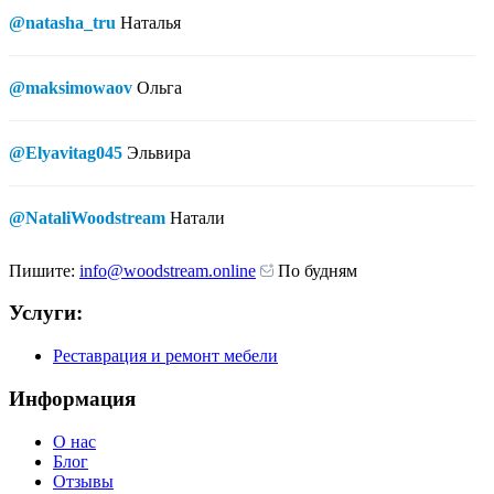
@natasha_tru
Наталья
@maksimowaov
Ольга
@Elyavitag045
Эльвира
@NataliWoodstream
Натали
Пишите:
info@woodstream.online
По будням
Услуги:
Реставрация и ремонт мебели
Информация
О нас
Блог
Отзывы