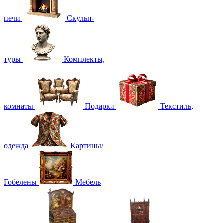
печи
Скульп-
туры
Комплекты,
комнаты
Подарки
Текстиль,
одежда
Картины/
Гобелены
Мебель