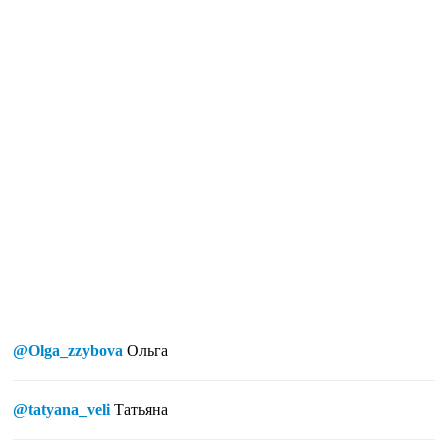
@Olga_zzybova
Ольга
@tatyana_veli
Татьяна