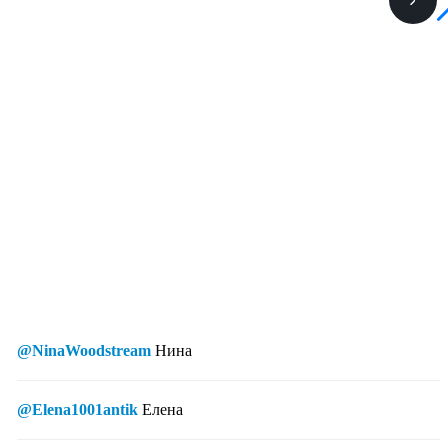
@NinaWoodstream
Нина
@Elena1001antik
Елена