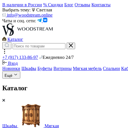
В наличии в России
% Скидки
Блог
Отзывы
Контакты
Выбрать тему:
Светлая
info@woodstream.online
Чаты и соц. сети:
Каталог
+7 (917) 133-86-97
Ежедневно 24/7
Вход
Новинки
Шкафы
Буфеты
Витрины
Мягкая мебель
Спальни
Ка
Ещё
Каталог
Шкафы
Мягкая