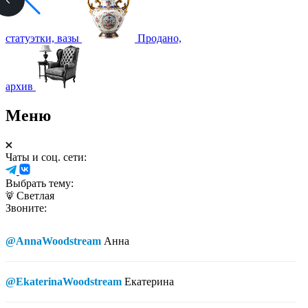
статуэтки, вазы
Продано,
архив
Меню
Чаты и соц. сети:
Выбрать тему:
Светлая
Звоните:
@AnnaWoodstream
Анна
@EkaterinaWoodstream
Екатерина