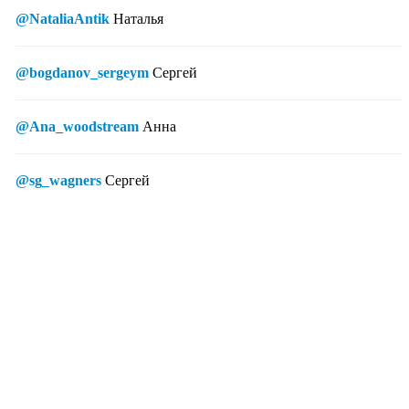
@NataliaAntik
Наталья
@bogdanov_sergeym
Сергей
@Ana_woodstream
Анна
@sg_wagners
Сергей