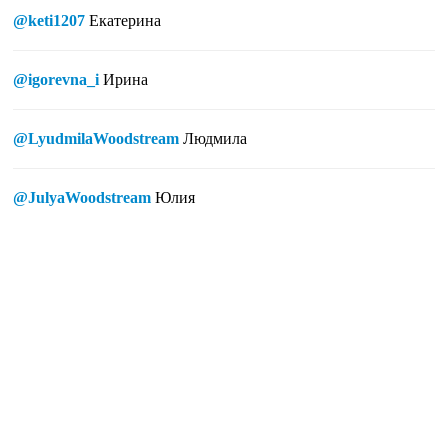
@keti1207
Екатерина
@igorevna_i
Ирина
@LyudmilaWoodstream
Людмила
@JulyaWoodstream
Юлия