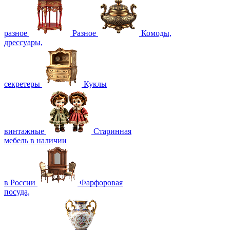
разное
Разное
Комоды,
дрессуары,
секретеры
Куклы
винтажные
Старинная
мебель в наличии
в России
Фарфоровая
посуда,