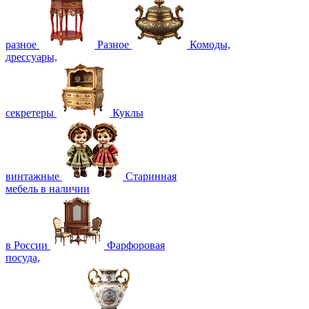
разное
Разное
Комоды,
дрессуары,
секретеры
Куклы
винтажные
Старинная
мебель в наличии
в России
Фарфоровая
посуда,