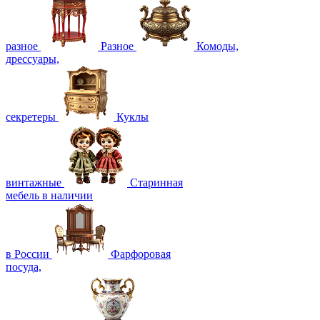
разное
Разное
Комоды,
дрессуары,
секретеры
Куклы
винтажные
Старинная
мебель в наличии
в России
Фарфоровая
посуда,