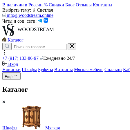
В наличии в России
% Скидки
Блог
Отзывы
Контакты
Выбрать тему:
Светлая
info@woodstream.online
Чаты и соц. сети:
Каталог
+7 (917) 133-86-97
Ежедневно 24/7
Вход
Новинки
Шкафы
Буфеты
Витрины
Мягкая мебель
Спальни
Ка
Ещё
Каталог
Шкафы
Мягкая