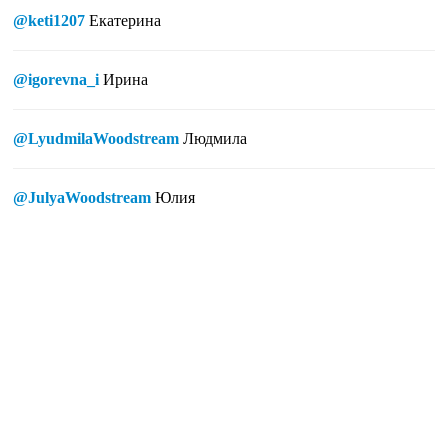
@keti1207
Екатерина
@igorevna_i
Ирина
@LyudmilaWoodstream
Людмила
@JulyaWoodstream
Юлия