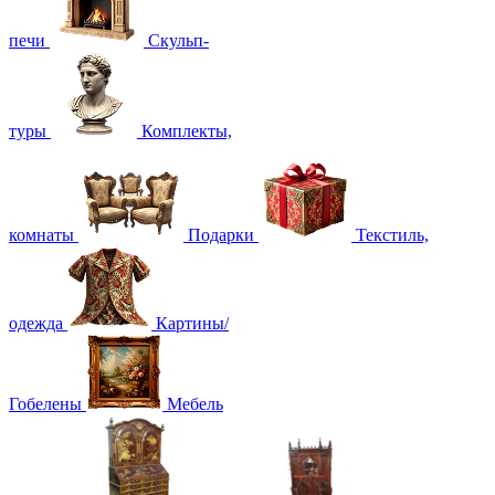
печи
Скульп-
туры
Комплекты,
комнаты
Подарки
Текстиль,
одежда
Картины/
Гобелены
Мебель