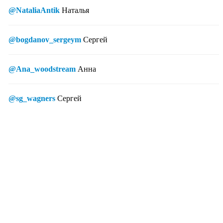
@NataliaAntik
Наталья
@bogdanov_sergeym
Сергей
@Ana_woodstream
Анна
@sg_wagners
Сергей