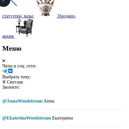
статуэтки, вазы
Продано,
архив
Меню
Чаты и соц. сети:
Выбрать тему:
Светлая
Звоните:
@AnnaWoodstream
Анна
@EkaterinaWoodstream
Екатерина