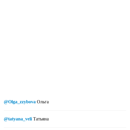
@Olga_zzybova
Ольга
@tatyana_veli
Татьяна