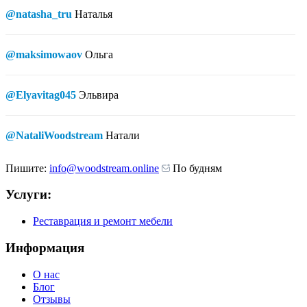
@natasha_tru
Наталья
@maksimowaov
Ольга
@Elyavitag045
Эльвира
@NataliWoodstream
Натали
Пишите:
info@woodstream.online
По будням
Услуги:
Реставрация и ремонт мебели
Информация
О нас
Блог
Отзывы