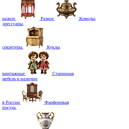
разное
Разное
Комоды,
дрессуары,
секретеры
Куклы
винтажные
Старинная
мебель в наличии
в России
Фарфоровая
посуда,