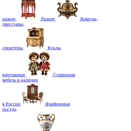
разное
Разное
Комоды,
дрессуары,
секретеры
Куклы
винтажные
Старинная
мебель в наличии
в России
Фарфоровая
посуда,