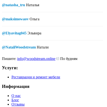
@natasha_tru
Наталья
@maksimowaov
Ольга
@Elyavitag045
Эльвира
@NataliWoodstream
Натали
Пишите:
info@woodstream.online
По будням
Услуги:
Реставрация и ремонт мебели
Информация
О нас
Блог
Отзывы