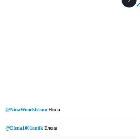
@NinaWoodstream
Нина
@Elena1001antik
Елена