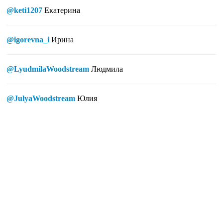
@keti1207
Екатерина
@igorevna_i
Ирина
@LyudmilaWoodstream
Людмила
@JulyaWoodstream
Юлия