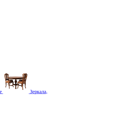
е
Зеркала,