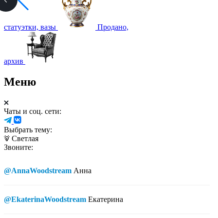
статуэтки, вазы
Продано,
архив
Меню
Чаты и соц. сети:
Выбрать тему:
Светлая
Звоните:
@AnnaWoodstream
Анна
@EkaterinaWoodstream
Екатерина