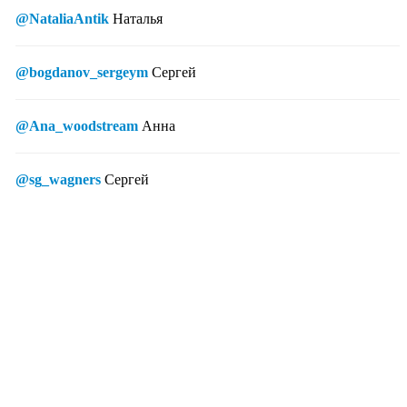
@NataliaAntik
Наталья
@bogdanov_sergeym
Сергей
@Ana_woodstream
Анна
@sg_wagners
Сергей