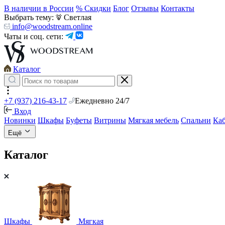
В наличии в России
% Скидки
Блог
Отзывы
Контакты
Выбрать тему:
Светлая
info@woodstream.online
Чаты и соц. сети:
Каталог
+7 (937) 216-43-17
Ежедневно 24/7
Вход
Новинки
Шкафы
Буфеты
Витрины
Мягкая мебель
Спальни
Ка
Ещё
Каталог
Шкафы
Мягкая