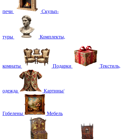
печи
Скульп-
туры
Комплекты,
комнаты
Подарки
Текстиль,
одежда
Картины/
Гобелены
Мебель