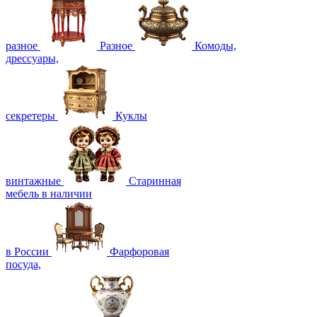
разное
Разное
Комоды,
дрессуары,
секретеры
Куклы
винтажные
Старинная
мебель в наличии
в России
Фарфоровая
посуда,