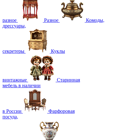
разное
Разное
Комоды,
дрессуары,
секретеры
Куклы
винтажные
Старинная
мебель в наличии
в России
Фарфоровая
посуда,