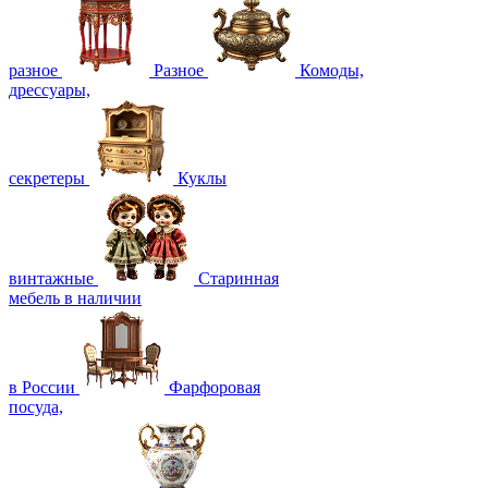
разное
Разное
Комоды,
дрессуары,
секретеры
Куклы
винтажные
Старинная
мебель в наличии
в России
Фарфоровая
посуда,