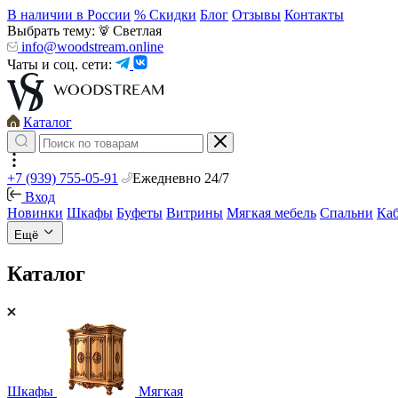
В наличии в России
% Скидки
Блог
Отзывы
Контакты
Выбрать тему:
Светлая
info@woodstream.online
Чаты и соц. сети:
Каталог
+7 (939) 755-05-91
Ежедневно 24/7
Вход
Новинки
Шкафы
Буфеты
Витрины
Мягкая мебель
Спальни
Ка
Ещё
Каталог
Шкафы
Мягкая