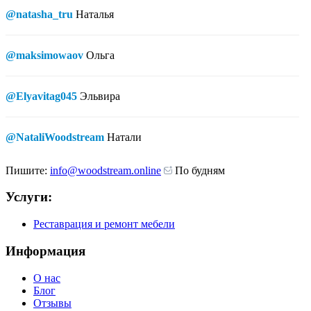
@natasha_tru
Наталья
@maksimowaov
Ольга
@Elyavitag045
Эльвира
@NataliWoodstream
Натали
Пишите:
info@woodstream.online
По будням
Услуги:
Реставрация и ремонт мебели
Информация
О нас
Блог
Отзывы