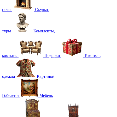
печи
Скульп-
туры
Комплекты,
комнаты
Подарки
Текстиль,
одежда
Картины/
Гобелены
Мебель