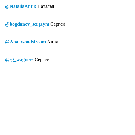
@NataliaAntik
Наталья
@bogdanov_sergeym
Сергей
@Ana_woodstream
Анна
@sg_wagners
Сергей