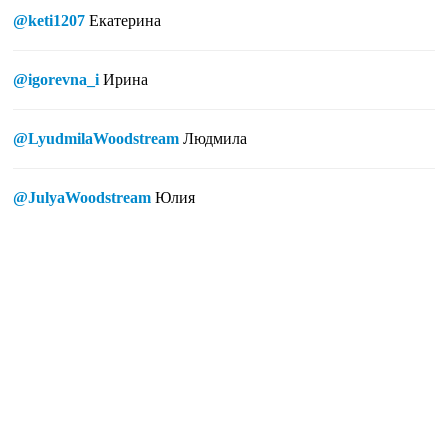
@keti1207
Екатерина
@igorevna_i
Ирина
@LyudmilaWoodstream
Людмила
@JulyaWoodstream
Юлия