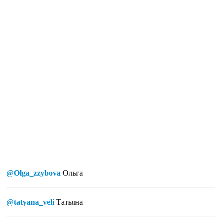
@Olga_zzybova
Ольга
@tatyana_veli
Татьяна