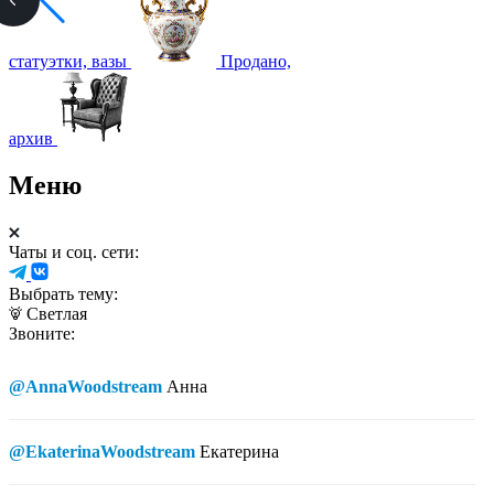
статуэтки, вазы
Продано,
архив
Меню
Чаты и соц. сети:
Выбрать тему:
Светлая
Звоните:
@AnnaWoodstream
Анна
@EkaterinaWoodstream
Екатерина