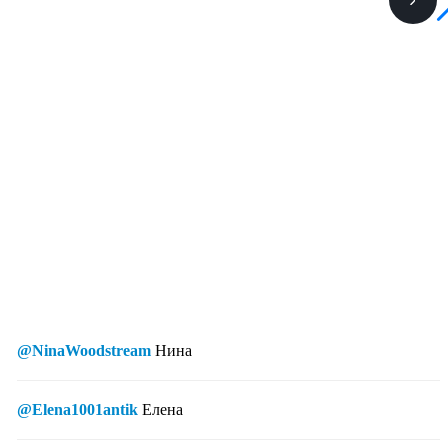
@NinaWoodstream
Нина
@Elena1001antik
Елена