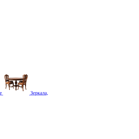
е
Зеркала,