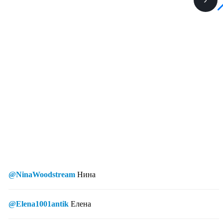
@NinaWoodstream
Нина
@Elena1001antik
Елена