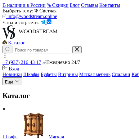
В наличии в России
% Скидки
Блог
Отзывы
Контакты
Выбрать тему:
Светлая
info@woodstream.online
Чаты и соц. сети:
Каталог
+7 (937) 216-43-17
Ежедневно 24/7
Вход
Новинки
Шкафы
Буфеты
Витрины
Мягкая мебель
Спальни
Ка
Ещё
Каталог
Шкафы
Мягкая