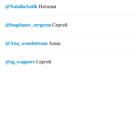
@NataliaAntik
Наталья
@bogdanov_sergeym
Сергей
@Ana_woodstream
Анна
@sg_wagners
Сергей