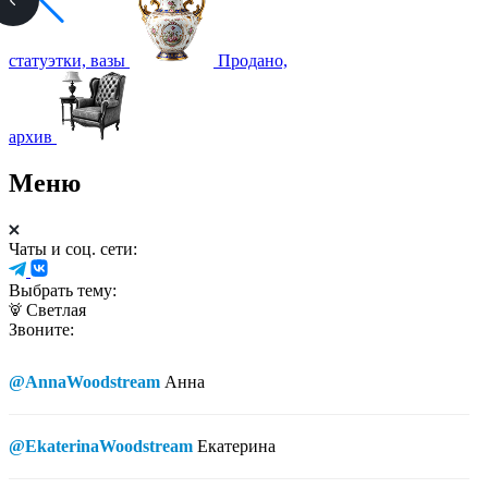
статуэтки, вазы
Продано,
архив
Меню
Чаты и соц. сети:
Выбрать тему:
Светлая
Звоните:
@AnnaWoodstream
Анна
@EkaterinaWoodstream
Екатерина