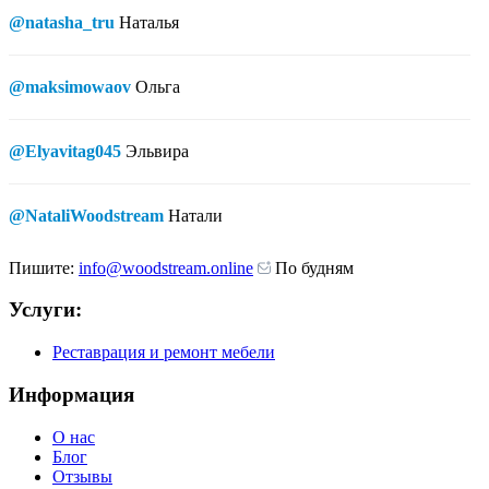
@natasha_tru
Наталья
@maksimowaov
Ольга
@Elyavitag045
Эльвира
@NataliWoodstream
Натали
Пишите:
info@woodstream.online
По будням
Услуги:
Реставрация и ремонт мебели
Информация
О нас
Блог
Отзывы