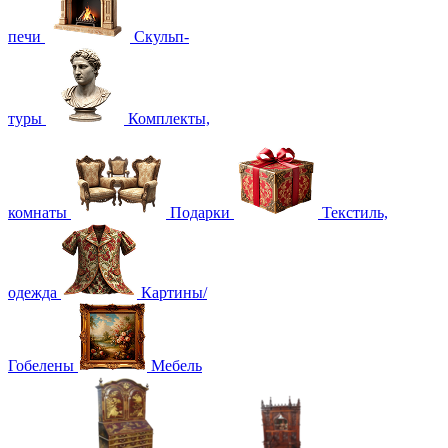
печи
Скульп-
туры
Комплекты,
комнаты
Подарки
Текстиль,
одежда
Картины/
Гобелены
Мебель