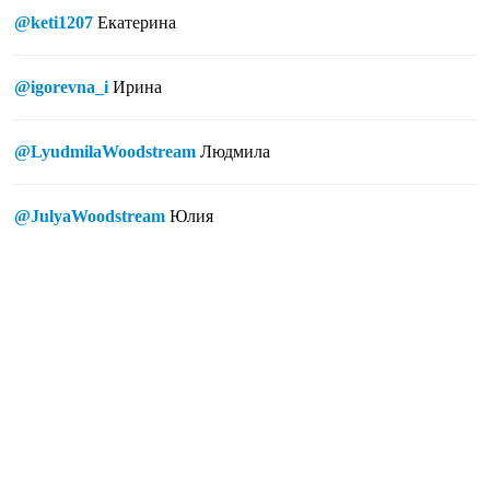
@keti1207
Екатерина
@igorevna_i
Ирина
@LyudmilaWoodstream
Людмила
@JulyaWoodstream
Юлия