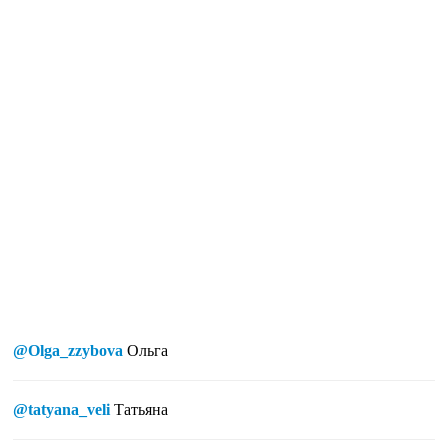
@Olga_zzybova
Ольга
@tatyana_veli
Татьяна