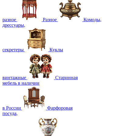
разное
Разное
Комоды,
дрессуары,
секретеры
Куклы
винтажные
Старинная
мебель в наличии
в России
Фарфоровая
посуда,