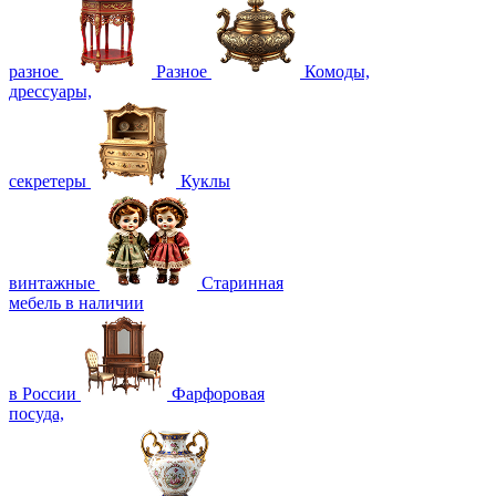
разное
Разное
Комоды,
дрессуары,
секретеры
Куклы
винтажные
Старинная
мебель в наличии
в России
Фарфоровая
посуда,