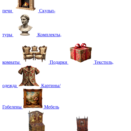
печи
Скульп-
туры
Комплекты,
комнаты
Подарки
Текстиль,
одежда
Картины/
Гобелены
Мебель