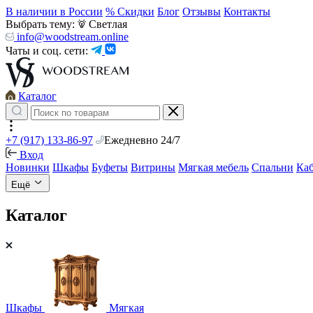
В наличии в России
% Скидки
Блог
Отзывы
Контакты
Выбрать тему:
Светлая
info@woodstream.online
Чаты и соц. сети:
Каталог
+7 (917) 133-86-97
Ежедневно 24/7
Вход
Новинки
Шкафы
Буфеты
Витрины
Мягкая мебель
Спальни
Ка
Ещё
Каталог
Шкафы
Мягкая