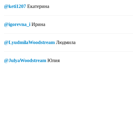
@keti1207
Екатерина
@igorevna_i
Ирина
@LyudmilaWoodstream
Людмила
@JulyaWoodstream
Юлия