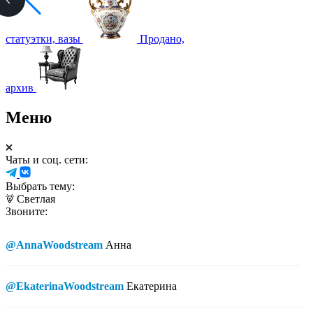
статуэтки, вазы
Продано,
архив
Меню
Чаты и соц. сети:
Выбрать тему:
Светлая
Звоните:
@AnnaWoodstream
Анна
@EkaterinaWoodstream
Екатерина