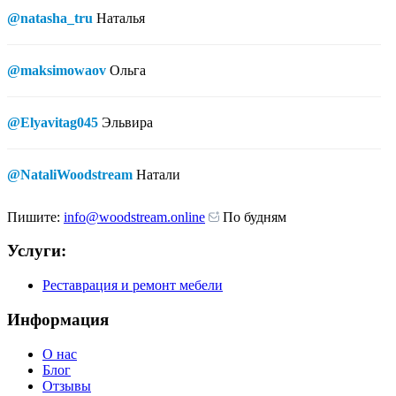
@natasha_tru
Наталья
@maksimowaov
Ольга
@Elyavitag045
Эльвира
@NataliWoodstream
Натали
Пишите:
info@woodstream.online
По будням
Услуги:
Реставрация и ремонт мебели
Информация
О нас
Блог
Отзывы