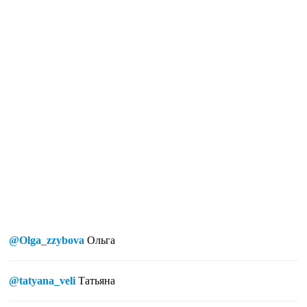
@Olga_zzybova
Ольга
@tatyana_veli
Татьяна