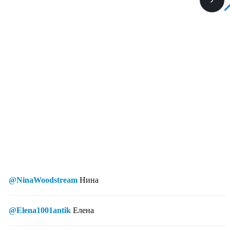
@NinaWoodstream
Нина
@Elena1001antik
Елена