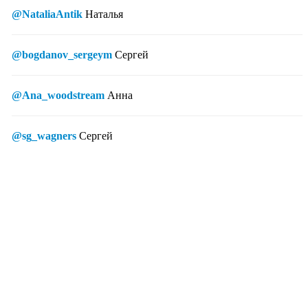
@NataliaAntik
Наталья
@bogdanov_sergeym
Сергей
@Ana_woodstream
Анна
@sg_wagners
Сергей