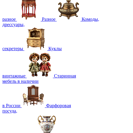
разное
Разное
Комоды,
дрессуары,
секретеры
Куклы
винтажные
Старинная
мебель в наличии
в России
Фарфоровая
посуда,