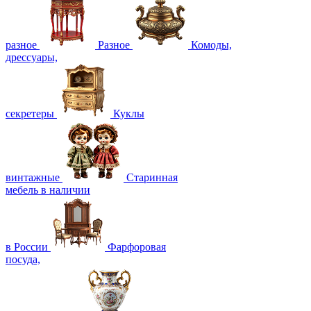
разное
Разное
Комоды,
дрессуары,
секретеры
Куклы
винтажные
Старинная
мебель в наличии
в России
Фарфоровая
посуда,