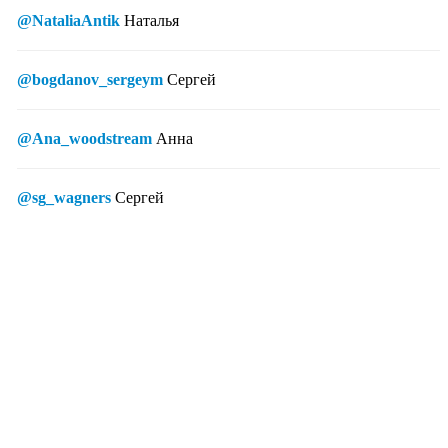
@NataliaAntik
Наталья
@bogdanov_sergeym
Сергей
@Ana_woodstream
Анна
@sg_wagners
Сергей