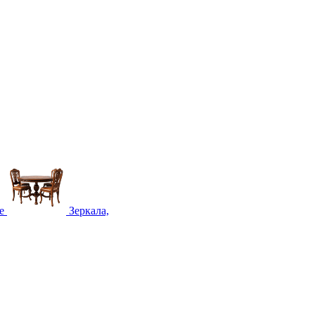
е
Зеркала,