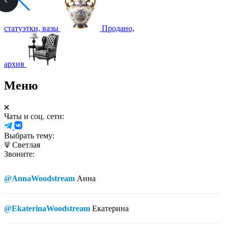
статуэтки, вазы
Продано,
архив
Меню
Чаты и соц. сети:
Выбрать тему:
Светлая
Звоните:
@AnnaWoodstream
Анна
@EkaterinaWoodstream
Екатерина