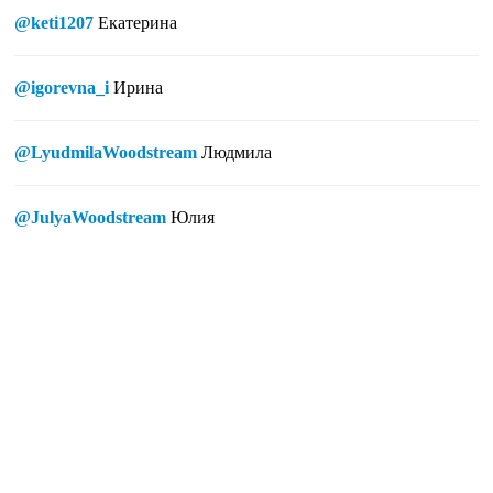
@keti1207
Екатерина
@igorevna_i
Ирина
@LyudmilaWoodstream
Людмила
@JulyaWoodstream
Юлия