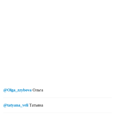
@Olga_zzybova
Ольга
@tatyana_veli
Татьяна