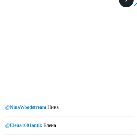
@NinaWoodstream
Нина
@Elena1001antik
Елена