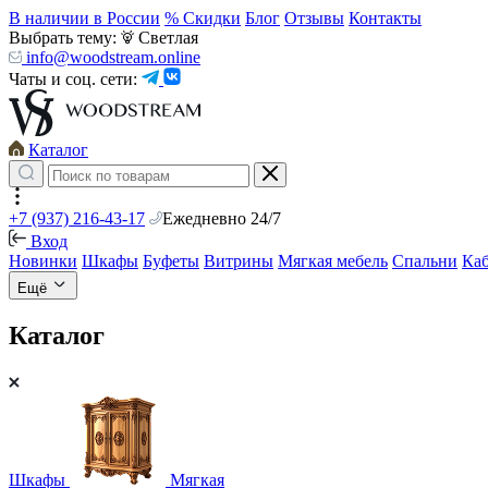
В наличии в России
% Скидки
Блог
Отзывы
Контакты
Выбрать тему:
Светлая
info@woodstream.online
Чаты и соц. сети:
Каталог
+7 (937) 216-43-17
Ежедневно 24/7
Вход
Новинки
Шкафы
Буфеты
Витрины
Мягкая мебель
Спальни
Ка
Ещё
Каталог
Шкафы
Мягкая