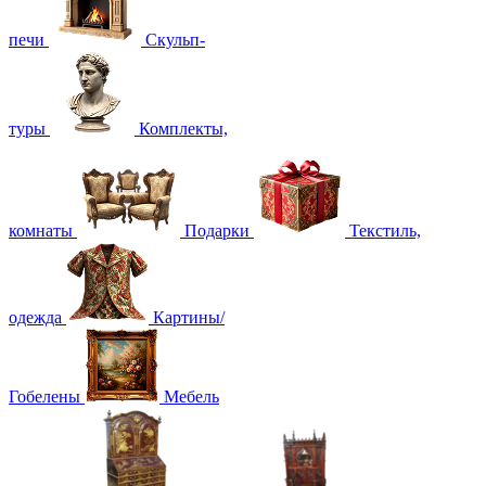
печи
Скульп-
туры
Комплекты,
комнаты
Подарки
Текстиль,
одежда
Картины/
Гобелены
Мебель