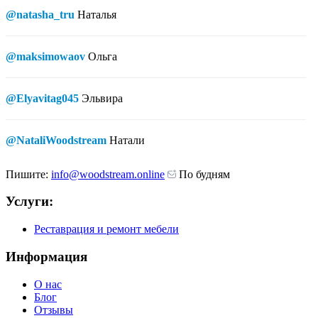
@natasha_tru
Наталья
@maksimowaov
Ольга
@Elyavitag045
Эльвира
@NataliWoodstream
Натали
Пишите:
info@woodstream.online
По будням
Услуги:
Реставрация и ремонт мебели
Информация
О нас
Блог
Отзывы