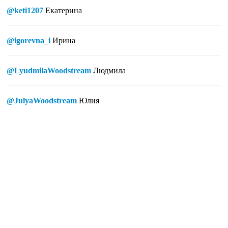
@keti1207
Екатерина
@igorevna_i
Ирина
@LyudmilaWoodstream
Людмила
@JulyaWoodstream
Юлия