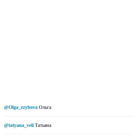
@Olga_zzybova
Ольга
@tatyana_veli
Татьяна