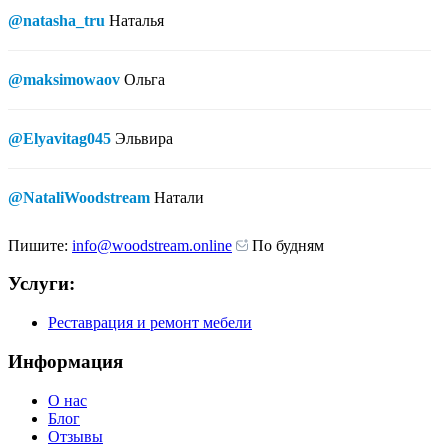
@natasha_tru
Наталья
@maksimowaov
Ольга
@Elyavitag045
Эльвира
@NataliWoodstream
Натали
Пишите:
info@woodstream.online
По будням
Услуги:
Реставрация и ремонт мебели
Информация
О нас
Блог
Отзывы