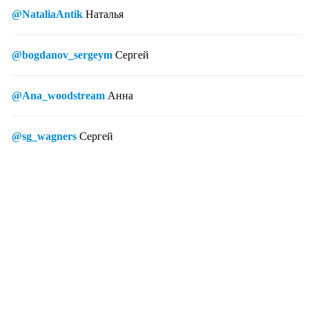
@NataliaAntik
Наталья
@bogdanov_sergeym
Сергей
@Ana_woodstream
Анна
@sg_wagners
Сергей