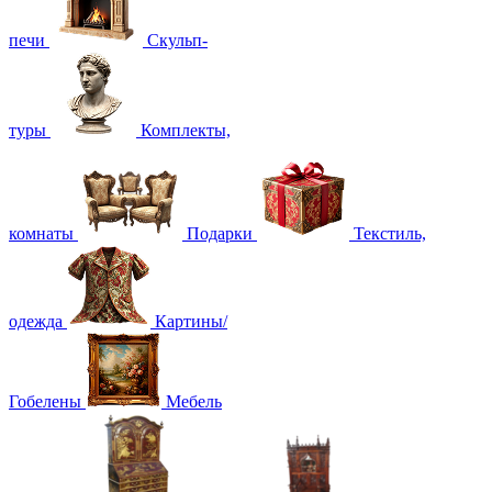
печи
Скульп-
туры
Комплекты,
комнаты
Подарки
Текстиль,
одежда
Картины/
Гобелены
Мебель