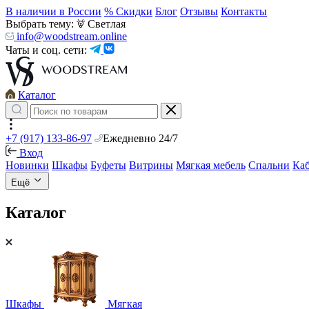
В наличии в России
% Скидки
Блог
Отзывы
Контакты
Выбрать тему:
Светлая
info@woodstream.online
Чаты и соц. сети:
Каталог
+7 (917) 133-86-97
Ежедневно 24/7
Вход
Новинки
Шкафы
Буфеты
Витрины
Мягкая мебель
Спальни
Ка
Ещё
Каталог
Шкафы
Мягкая