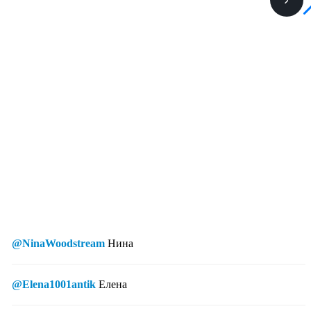
@NinaWoodstream
Нина
@Elena1001antik
Елена