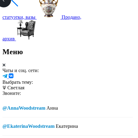
статуэтки, вазы
Продано,
архив
Меню
Чаты и соц. сети:
Выбрать тему:
Светлая
Звоните:
@AnnaWoodstream
Анна
@EkaterinaWoodstream
Екатерина