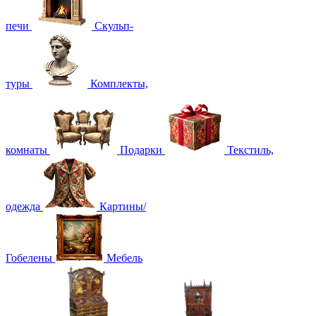
печи
Скульп-
туры
Комплекты,
комнаты
Подарки
Текстиль,
одежда
Картины/
Гобелены
Мебель