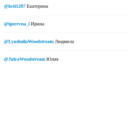
@keti1207
Екатерина
@igorevna_i
Ирина
@LyudmilaWoodstream
Людмила
@JulyaWoodstream
Юлия