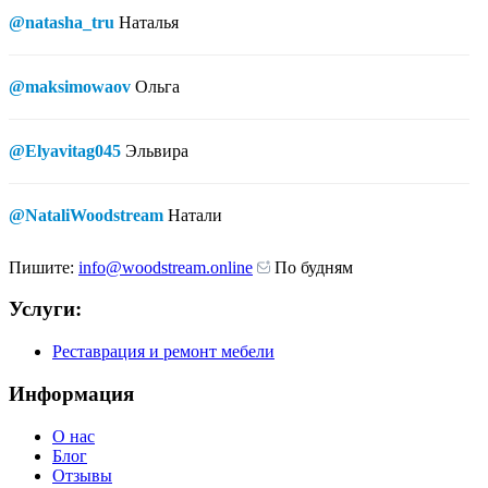
@natasha_tru
Наталья
@maksimowaov
Ольга
@Elyavitag045
Эльвира
@NataliWoodstream
Натали
Пишите:
info@woodstream.online
По будням
Услуги:
Реставрация и ремонт мебели
Информация
О нас
Блог
Отзывы