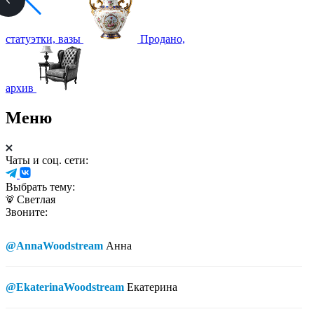
статуэтки, вазы
Продано,
архив
Меню
Чаты и соц. сети:
Выбрать тему:
Светлая
Звоните:
@AnnaWoodstream
Анна
@EkaterinaWoodstream
Екатерина