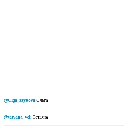
@Olga_zzybova
Ольга
@tatyana_veli
Татьяна