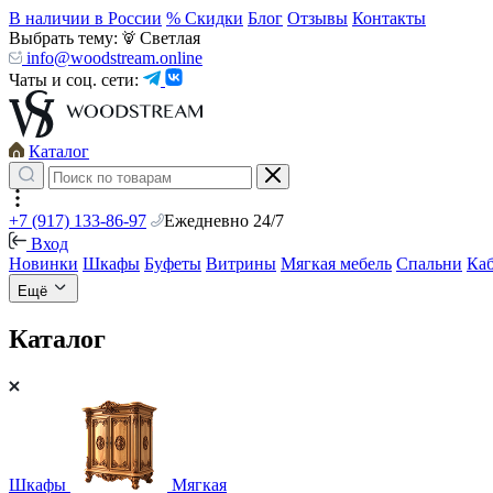
В наличии в России
% Скидки
Блог
Отзывы
Контакты
Выбрать тему:
Светлая
info@woodstream.online
Чаты и соц. сети:
Каталог
+7 (917) 133-86-97
Ежедневно 24/7
Вход
Новинки
Шкафы
Буфеты
Витрины
Мягкая мебель
Спальни
Ка
Ещё
Каталог
Шкафы
Мягкая