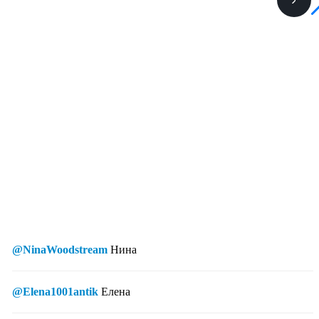
@NinaWoodstream
Нина
@Elena1001antik
Елена