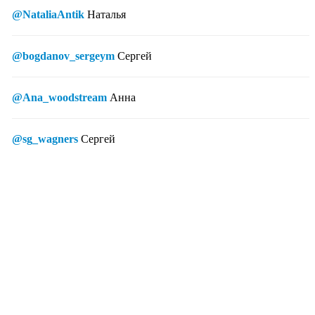
@NataliaAntik
Наталья
@bogdanov_sergeym
Сергей
@Ana_woodstream
Анна
@sg_wagners
Сергей