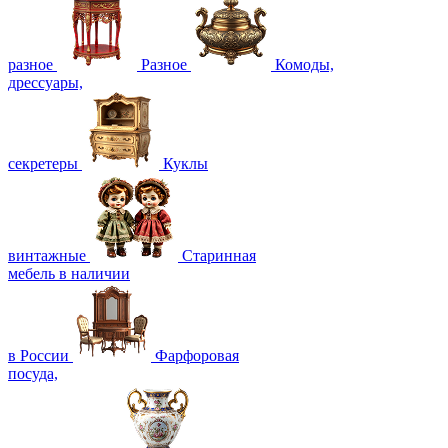
разное
Разное
Комоды,
дрессуары,
секретеры
Куклы
винтажные
Старинная
мебель в наличии
в России
Фарфоровая
посуда,