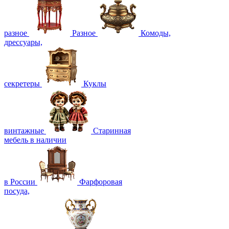
разное
Разное
Комоды,
дрессуары,
секретеры
Куклы
винтажные
Старинная
мебель в наличии
в России
Фарфоровая
посуда,