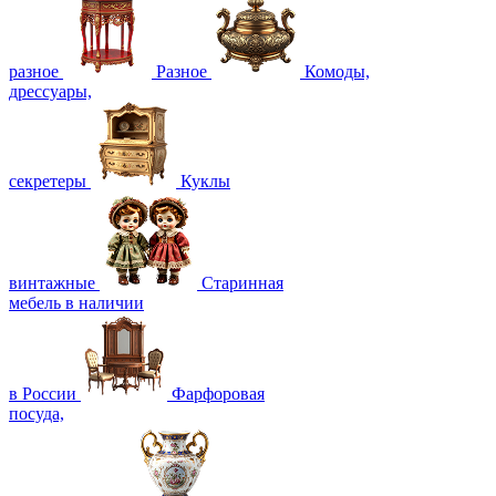
разное
Разное
Комоды,
дрессуары,
секретеры
Куклы
винтажные
Старинная
мебель в наличии
в России
Фарфоровая
посуда,