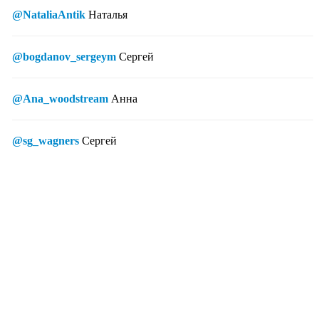
@NataliaAntik
Наталья
@bogdanov_sergeym
Сергей
@Ana_woodstream
Анна
@sg_wagners
Сергей