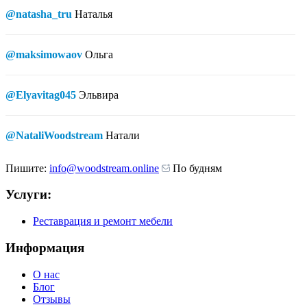
@natasha_tru
Наталья
@maksimowaov
Ольга
@Elyavitag045
Эльвира
@NataliWoodstream
Натали
Пишите:
info@woodstream.online
По будням
Услуги:
Реставрация и ремонт мебели
Информация
О нас
Блог
Отзывы