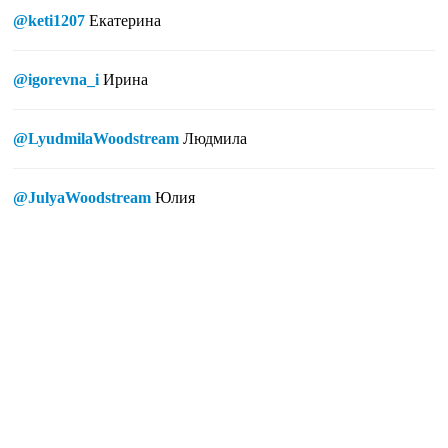
@keti1207
Екатерина
@igorevna_i
Ирина
@LyudmilaWoodstream
Людмила
@JulyaWoodstream
Юлия