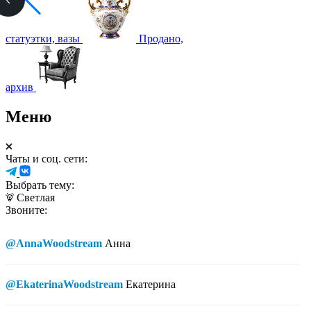
статуэтки, вазы
Продано,
архив
Меню
Чаты и соц. сети:
Выбрать тему:
Светлая
Звоните:
@AnnaWoodstream
Анна
@EkaterinaWoodstream
Екатерина