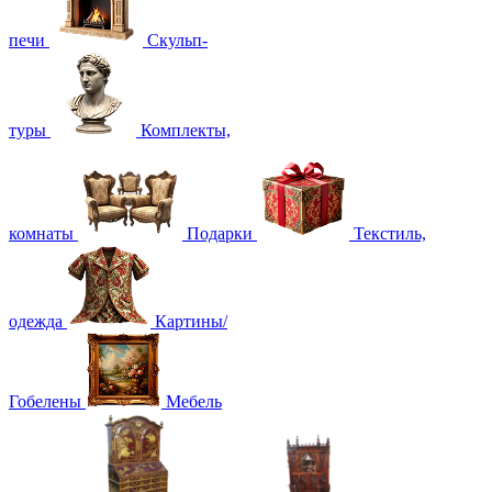
печи
Скульп-
туры
Комплекты,
комнаты
Подарки
Текстиль,
одежда
Картины/
Гобелены
Мебель