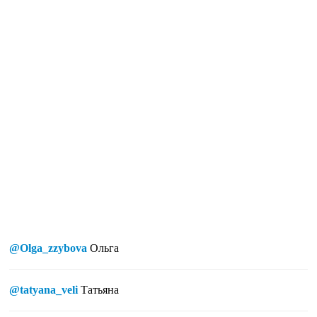
@Olga_zzybova
Ольга
@tatyana_veli
Татьяна