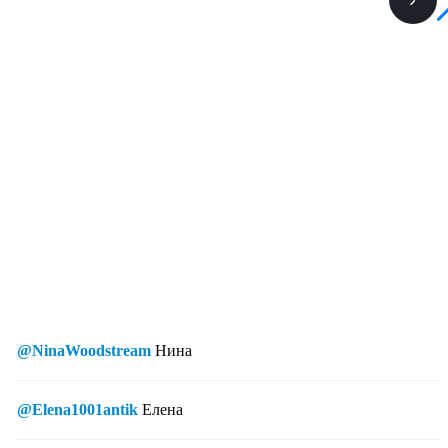
@NinaWoodstream
Нина
@Elena1001antik
Елена