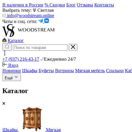
В наличии в России
% Скидки
Блог
Отзывы
Контакты
Выбрать тему:
Светлая
info@woodstream.online
Чаты и соц. сети:
Каталог
+7 (937) 216-43-17
Ежедневно 24/7
Вход
Новинки
Шкафы
Буфеты
Витрины
Мягкая мебель
Спальни
Ка
Ещё
Каталог
Шкафы
Мягкая